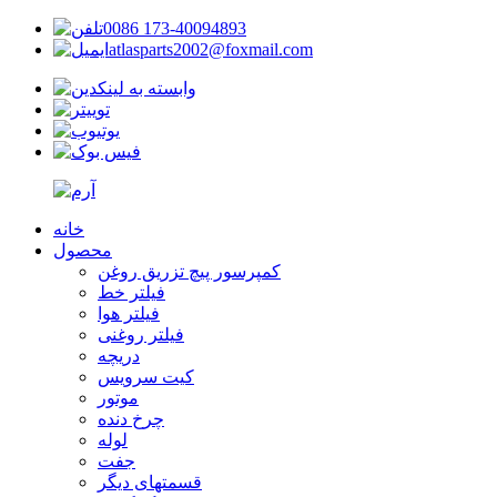
0086 173-40094893
atlasparts2002@foxmail.com
خانه
محصول
کمپرسور پیچ تزریق روغن
فیلتر خط
فیلتر هوا
فیلتر روغنی
دریچه
کیت سرویس
موتور
چرخ دنده
لوله
جفت
قسمتهای دیگر