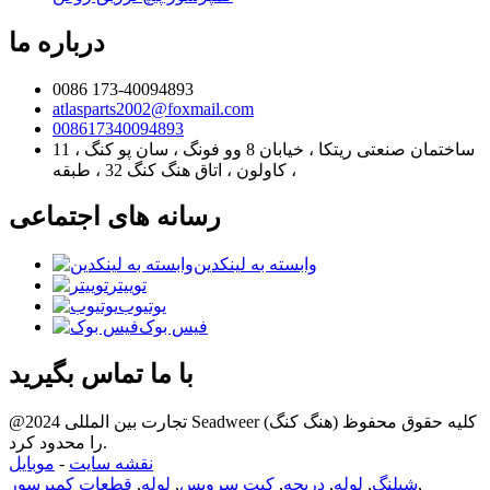
درباره ما
0086 173-40094893
atlasparts2002@foxmail.com
008617340094893
11 ، ساختمان صنعتی ریتکا ، خیابان 8 وو فونگ ، سان پو کنگ
، کاولون ، اتاق هنگ کنگ 32 ، طبقه
رسانه های اجتماعی
وابسته به لینکدین
توییتر
یوتیوب
فیس بوک
با ما تماس بگیرید
@2024 تجارت بین المللی Seadweer (هنگ کنگ) کلیه حقوق محفوظ
را محدود کرد.
نقشه سایت
-
موبایل
,
شیلنگ
,
لوله
,
دریچه
,
کیت سرویس
,
لوله
,
قطعات کمپرسور