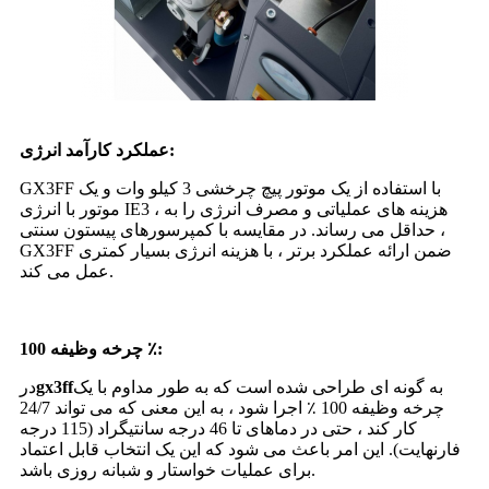
عملکرد کارآمد انرژی:
GX3FF با استفاده از یک موتور پیچ چرخشی 3 کیلو وات و یک
موتور با انرژی IE3 ، هزینه های عملیاتی و مصرف انرژی را به
حداقل می رساند. در مقایسه با کمپرسورهای پیستون سنتی ،
GX3FF ضمن ارائه عملکرد برتر ، با هزینه انرژی بسیار کمتری
عمل می کند.
چرخه وظیفه 100 ٪:
به گونه ای طراحی شده است که به طور مداوم با یک
gx3ff
در
چرخه وظیفه 100 ٪ اجرا شود ، به این معنی که می تواند 24/7
کار کند ، حتی در دماهای تا 46 درجه سانتیگراد (115 درجه
فارنهایت). این امر باعث می شود که این یک انتخاب قابل اعتماد
برای عملیات خواستار و شبانه روزی باشد.