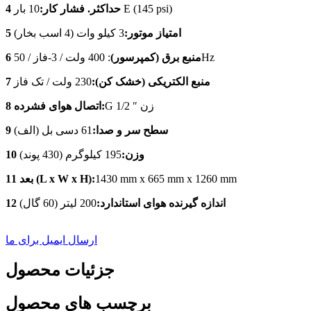
10 بار E (145 psi)
4 حداکثر. فشار کار:
5 امتیاز موتور:
3 کیلو وات (4 اسب بخار)
: 400 ولت / 3-فاز / 50Hz
6 منبع برق (کمپرسور)
7 منبع الکتریکی (خشک کن):
230 ولت / تک فاز
G 1/2 ″ زن
8 اتصال هوای فشرده:
9 سطح سر و صدا:
61 دسی بل (الف)
10 وزن:
195 کیلوگرم (430 پوند)
1430 mm x 665 mm x 1260 mm
11 بعد (L x W x H):
12 اندازه گیرنده هوای استاندارد:
200 لیتر (60 گال)
ارسال ایمیل برای ما
جزئیات محصول
برچسب های محصول