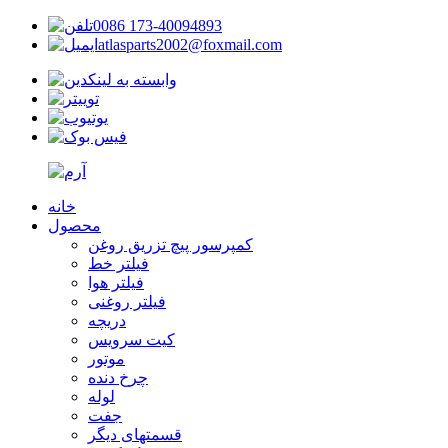
0086 173-40094893
atlasparts2002@foxmail.com
خانه
محصول
کمپرسور پیچ تزریق روغن
فیلتر خط
فیلتر هوا
فیلتر روغنی
دریچه
کیت سرویس
موتور
چرخ دنده
لوله
جفت
قسمتهای دیگر