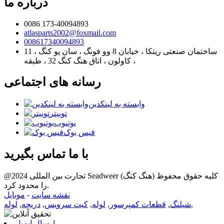
درباره ما
0086 173-40094893
atlasparts2002@foxmail.com
008617340094893
11 ، ساختمان صنعتی ریتکا ، خیابان 8 وو فونگ ، سان پو کنگ
، کاولون ، اتاق هنگ کنگ 32 ، طبقه
رسانه های اجتماعی
وابسته به لینکدین
توییتر
یوتیوب
فیس بوک
با ما تماس بگیرید
@2024 تجارت بین المللی Seadweer (هنگ کنگ) کلیه حقوق محفوظ
را محدود کرد.
نقشه سایت
-
موبایل
,
شیلنگ
,
قطعات کمپرسور
,
لوله
,
کیت سرویس
,
دریچه
,
لوله
ارسال ایمیل