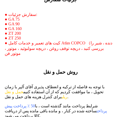
● سفارش جزئیات:
● GA 75
● GA 90
● GA 160
● ZT 200
● ZT 250
● کیت های تعمیر و خدمات کامل Atlas COPCO （دنده ، شیر را
بررسی کنید ، دریچه توقف روغن ، دریچه سولنوئید ، موتور ،
موتور فن
روش حمل و نقل
با توجه به فاصله از ترکیه و انعطاف پذیری آقای آلپر با زمان
تحویل ، ما موافقت کردیم که از آن استفاده کنیم
حمل و نقل
برای کنترل هزینه های حمل و نقل.
ریلی
شرایط پرداخت مانند گذشته است ، با
50 ٪ پرداخت پیش
پرداخت
ساخته شده در کنار ، و مانده باقی مانده پس از دریافت
کالا پرداخت می شود.