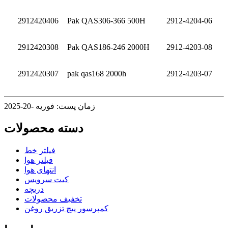
2912420406
Pak QAS306-366 500H
2912-4204-06
2912420308
Pak QAS186-246 2000H
2912-4203-08
2912420307
pak qas168 2000h
2912-4203-07
زمان پست: فوریه -20-2025
دسته محصولات
فیلتر خط
فیلتر هوا
انتهای هوا
کیت سرویس
دریچه
تخفیف محصولات
کمپرسور پیچ تزریق روغن