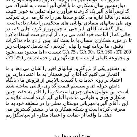
دوازدهمین سال همکاری ما با آقای آلپر است ، به اشتراک می
گذاریم. آقای آلپر یک کارخانه فرآوری مواد غذایی به خوبی تثبیت
شده در آنتالیا اداره می کند و صدها نفر را به کار می برد. شرکت
وی طی سالهای متمادی توانایی های محکمی را نشان داده است.
سال گذشته ، آقای آلپر حتی به چین پرواز کرد ، جایی که ، در
حالی که از اقامت خود لذت می برد ، از این فرصت استفاده کرد
تا در مورد همکاری امسال با ما بحث کند. پس از دو ماه مذاکرات
دقیق ، ما برنامه تهیه را نهایی کردیم ، که شامل تجهیزات زیر
نیست ، اما محدود نمی شود: GA 75 ، GA 90 ، GA 160 ، ZT 200
، ZT 250 و مجموعه کاملی از بسته های نگهداری و خدمات بشر
این دستور یکی از بزرگترین سالهای اخیر را نشان می دهد و ما
افتخار می کنیم که آقای آلپر همچنان به ما اعتماد دارد. این
اعتماد بر روی خدمات با کیفیت بالا پس از فروش ما ، پایگاه
دانش حرفه ای و سیستم قیمت گذاری رقابتی ساخته شده
است. این عوامل همان چیزی است که ما را قادر به حفظ چنین
همکاری قوی و طولانی مدت با آقای آلپر کرده است. علاوه بر
این ، آقای آلپر با مهربانی دوستان محلی را در منطقه خود به ما
معرفی کرده است و شبکه همکاران ما را بیشتر گسترش می
دهد. ما واقعاً از حمایت و اعتماد مداوم او سپاسگزاریم.
جزئیات سفارش